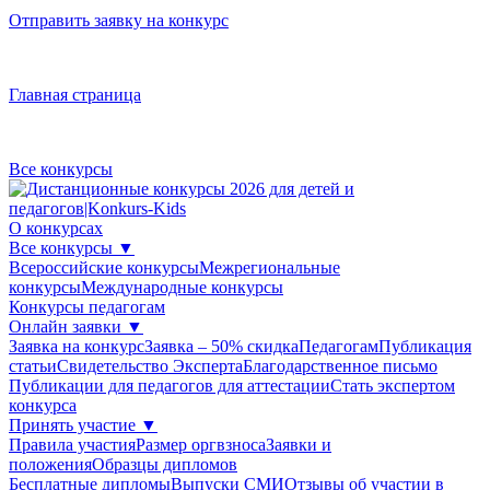
Отправить заявку на конкурс
Главная страница
Все конкурсы
О конкурсах
Все конкурсы
▼
Всероссийские конкурсы
Межрегиональные
конкурсы
Международные конкурсы
Конкурсы педагогам
Онлайн заявки
▼
Заявка на конкурс
Заявка – 50% скидка
Педагогам
Публикация
статьи
Свидетельство Эксперта
Благодарcтвенное письмо
Публикации для педагогов для аттестации
Стать экспертом
конкурса
Принять участие
▼
Правила участия
Размер оргвзноса
Заявки и
положения
Образцы дипломов
Бесплатные дипломы
Выпуски СМИ
Отзывы об участии в