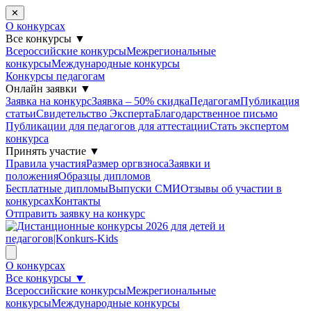
✕
О конкурсах
Все конкурсы
▼
Всероссийские конкурсы
Межрегиональные
конкурсы
Международные конкурсы
Конкурсы педагогам
Онлайн заявки
▼
Заявка на конкурс
Заявка – 50% скидка
Педагогам
Публикация
статьи
Свидетельство Эксперта
Благодарcтвенное письмо
Публикации для педагогов для аттестации
Стать экспертом
конкурса
Принять участие
▼
Правила участия
Размер оргвзноса
Заявки и
положения
Образцы дипломов
Бесплатные дипломы
Выпуски СМИ
Отзывы об участии в
конкурсах
Контакты
Отправить заявку на конкурс
О конкурсах
Все конкурсы
▼
Всероссийские конкурсы
Межрегиональные
конкурсы
Международные конкурсы