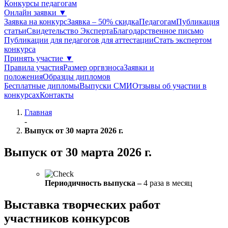
Конкурсы педагогам
Онлайн заявки
▼
Заявка на конкурс
Заявка – 50% скидка
Педагогам
Публикация
статьи
Свидетельство Эксперта
Благодарcтвенное письмо
Публикации для педагогов для аттестации
Стать экспертом
конкурса
Принять участие
▼
Правила участия
Размер оргвзноса
Заявки и
положения
Образцы дипломов
Бесплатные дипломы
Выпуски СМИ
Отзывы об участии в
конкурсах
Контакты
Главная
-
Выпуск от 30 марта 2026 г.
Выпуск от 30 марта 2026 г.
Периодичность выпуска –
4 раза в месяц
Выставка творческих работ
участников конкурсов