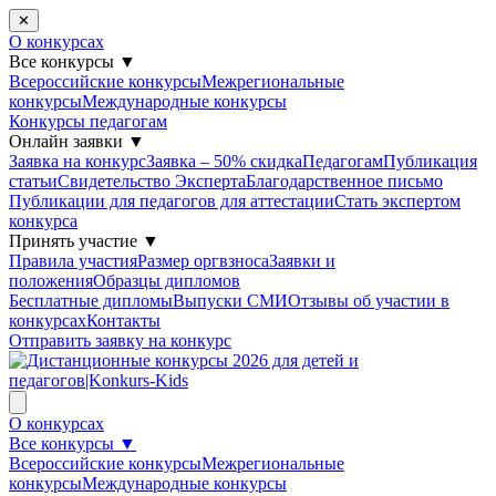
✕
О конкурсах
Все конкурсы
▼
Всероссийские конкурсы
Межрегиональные
конкурсы
Международные конкурсы
Конкурсы педагогам
Онлайн заявки
▼
Заявка на конкурс
Заявка – 50% скидка
Педагогам
Публикация
статьи
Свидетельство Эксперта
Благодарcтвенное письмо
Публикации для педагогов для аттестации
Стать экспертом
конкурса
Принять участие
▼
Правила участия
Размер оргвзноса
Заявки и
положения
Образцы дипломов
Бесплатные дипломы
Выпуски СМИ
Отзывы об участии в
конкурсах
Контакты
Отправить заявку на конкурс
О конкурсах
Все конкурсы
▼
Всероссийские конкурсы
Межрегиональные
конкурсы
Международные конкурсы