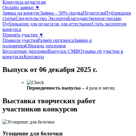
Конкурсы педагогам
Онлайн заявки
▼
Заявка на конкурс
Заявка – 50% скидка
Педагогам
Публикация
статьи
Свидетельство Эксперта
Благодарcтвенное письмо
Публикации для педагогов для аттестации
Стать экспертом
конкурса
Принять участие
▼
Правила участия
Размер оргвзноса
Заявки и
положения
Образцы дипломов
Бесплатные дипломы
Выпуски СМИ
Отзывы об участии в
конкурсах
Контакты
Выпуск от 06 декабря 2025 г.
Периодичность выпуска –
4 раза в месяц
Выставка творческих работ
участников конкурсов
Угощение для белочки