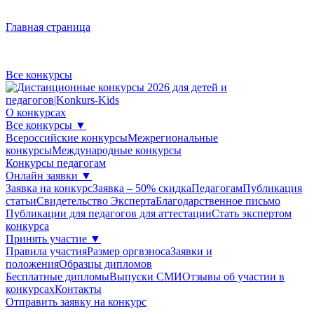
Главная страница
Все конкурсы
О конкурсах
Все конкурсы
▼
Всероссийские конкурсы
Межрегиональные
конкурсы
Международные конкурсы
Конкурсы педагогам
Онлайн заявки
▼
Заявка на конкурс
Заявка – 50% скидка
Педагогам
Публикация
статьи
Свидетельство Эксперта
Благодарcтвенное письмо
Публикации для педагогов для аттестации
Стать экспертом
конкурса
Принять участие
▼
Правила участия
Размер оргвзноса
Заявки и
положения
Образцы дипломов
Бесплатные дипломы
Выпуски СМИ
Отзывы об участии в
конкурсах
Контакты
Отправить заявку на конкурс