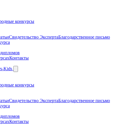
родные конкурсы
атьи
Свидетельство Эксперта
Благодарcтвенное письмо
курса
 дипломов
урсах
Контакты
родные конкурсы
атьи
Свидетельство Эксперта
Благодарcтвенное письмо
курса
 дипломов
урсах
Контакты