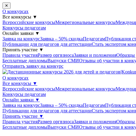
✕
О конкурсах
Все конкурсы
▼
Всероссийские конкурсы
Межрегиональные конкурсы
Междуна
Конкурсы педагогам
Онлайн заявки
▼
Заявка на конкурс
Заявка – 50% скидка
Педагогам
Публикация ст
Публикации для педагогов для аттестации
Стать экспертом кон
Принять участие
▼
Правила участия
Размер оргвзноса
Заявки и положения
Образцы
Бесплатные дипломы
Выпуски СМИ
Отзывы об участии в конк
Отправить заявку на конкурс
О конкурсах
Все конкурсы
▼
Всероссийские конкурсы
Межрегиональные конкурсы
Междуна
Конкурсы педагогам
Онлайн заявки
▼
Заявка на конкурс
Заявка – 50% скидка
Педагогам
Публикация ст
Публикации для педагогов для аттестации
Стать экспертом кон
Принять участие
▼
Правила участия
Размер оргвзноса
Заявки и положения
Образцы
Бесплатные дипломы
Выпуски СМИ
Отзывы об участии в конк