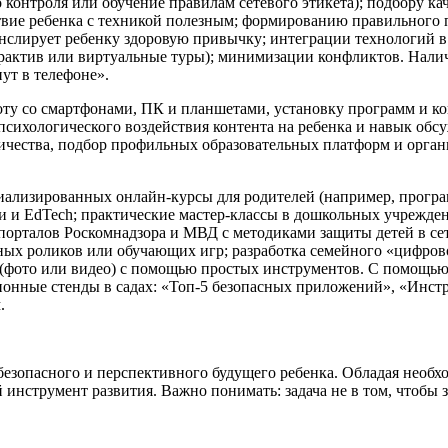
о контроля или обучение правилам сетевого этикета); подбору к
ствие ребенка с техникой полезным; формированию правильного
нслирует ребенку здоровую привычку; интеграции технологий в
ерактив или виртуальные туры); минимизации конфликтов. Нали
ут в телефоне».
ту со смартфонами, ПК и планшетами, установку программ и к
психологического воздействия контента на ребенка и навык об
чества, подбор профильных образовательных платформ и органи
ализированных онлайн-курсы для родителей (например, програ
ти и EdTech; практические мастер-классы в дошкольных учрежде
порталов Роскомнадзора и МВД с методиками защиты детей в сет
ных роликов или обучающих игр; разработка семейного «цифров
в (фото или видео) с помощью простых инструментов. С помощь
ионные стенды в садах: «Топ-5 безопасных приложений», «Инст
.
езопасного и перспективного будущего ребенка. Обладая необхо
инструмент развития. Важно понимать: задача не в том, чтобы з