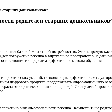
ей старших дошкольников”
ности родителей старших дошкольников
ановится базовой жизненной потребностью. Это напрямую касае
будет погружение ребенка в виртуальное пространство. В данно
е составляющие и определим эффективные методы обучения.
 и практических умений, позволяющих эффективно эксплуатиров
анием цифрового продукта, поддерживать информационную безо
озраста это критически важно: в период 5–7 лет у детей проявл
сс.
еспечению онлайн-безопасности ребенка. Компетентные родител