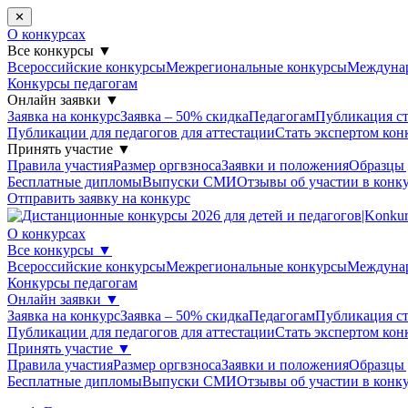
✕
О конкурсах
Все конкурсы
▼
Всероссийские конкурсы
Межрегиональные конкурсы
Междуна
Конкурсы педагогам
Онлайн заявки
▼
Заявка на конкурс
Заявка – 50% скидка
Педагогам
Публикация ст
Публикации для педагогов для аттестации
Стать экспертом кон
Принять участие
▼
Правила участия
Размер оргвзноса
Заявки и положения
Образцы
Бесплатные дипломы
Выпуски СМИ
Отзывы об участии в конк
Отправить заявку на конкурс
О конкурсах
Все конкурсы
▼
Всероссийские конкурсы
Межрегиональные конкурсы
Междуна
Конкурсы педагогам
Онлайн заявки
▼
Заявка на конкурс
Заявка – 50% скидка
Педагогам
Публикация ст
Публикации для педагогов для аттестации
Стать экспертом кон
Принять участие
▼
Правила участия
Размер оргвзноса
Заявки и положения
Образцы
Бесплатные дипломы
Выпуски СМИ
Отзывы об участии в конк