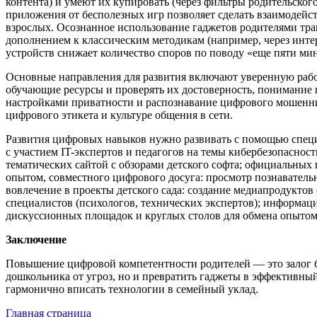
контента) и умеют их купировать (через фильтры родительског
приложения от бесполезных игр позволяет сделать взаимодей
взрослых. Осознанное использование гаджетов родителями тра
дополнением к классическим методикам (например, через инт
устройств снижает количество споров по поводу «еще пяти мин
Основные направления для развития включают уверенную рабо
обучающие ресурсы и проверять их достоверность, понимание 
настройками приватности и распознавание цифрового мошенни
цифрового этикета и культуре общения в сети.
Развития цифровых навыков нужно развивать с помощью специ
с участием IT-экспертов и педагогов на темы кибербезопаснос
тематических сайтой с обзорами детского софта; официальных 
опытом, совместного цифрового досуга: просмотр познаватель
вовлечение в проекты детского сада: создание медиапродукто
специалистов (психологов, технических экспертов); информац
дискуссионных площадок и круглых столов для обмена опытом
Заключение
Повышение цифровой компетентности родителей — это залог б
дошкольника от угроз, но и превратить гаджеты в эффективный 
гармонично вписать технологии в семейный уклад.
Главная страница