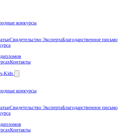
родные конкурсы
атьи
Свидетельство Эксперта
Благодарcтвенное письмо
курса
 дипломов
урсах
Контакты
родные конкурсы
атьи
Свидетельство Эксперта
Благодарcтвенное письмо
курса
 дипломов
урсах
Контакты