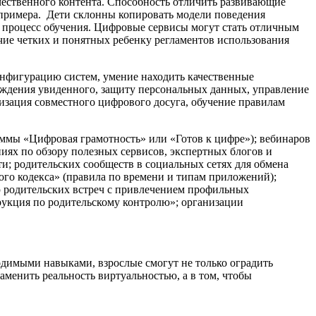
ачественного контента. Способность отличить развивающие
 примера. Дети склонны копировать модели поведения
 процесс обучения. Цифровые сервисы могут стать отличным
чие четких и понятных ребенку регламентов использования
онфигурацию систем, умение находить качественные
суждения увиденного, защиту персональных данных, управление
зация совместного цифрового досуга, обучение правилам
ммы «Цифровая грамотность» или «Готов к цифре»); вебинаров
ниях по обзору полезных сервисов, экспертных блогов и
и; родительских сообществ в социальных сетях для обмена
ого кодекса» (правила по времени и типам приложений);
ю родительских встреч с привлечением профильных
рукция по родительскому контролю»; организации
димыми навыками, взрослые смогут не только оградить
аменить реальность виртуальностью, а в том, чтобы