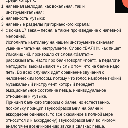
среди которых:
напевная мелодия, как вокальная, так и
инструментальная;
напевность музыки;
напевные разделы григорианского хорала;
с конца 17 века – песня, а также произведение с напевной
мелодией.
Исполнять кантилену на нашем инструменте означает
умение «петь» на инструменте. Слово «БАЯН», как пишет
Имханицкий, произошло от слова «баять» –
рассказывать. Часто про баян говорят «поёт», а педагоги-
методисты высказывают мысль о том, что на баяне надо
петь. Во всех случаях идёт сравнение звучания с
человеческим голосом, потому что голос наиболее гибкий
музыкальный инструмент, который передаёт
эмоциональное состояние певца, индивидуальное
отношение к музыке.
Принцип баянного (говорим о баяне, но естественно,
поскольку принцип звукообразования на баяне и
аккордеоне одинаков, то всё сказанное в полной мере
относится и к аккордеону) звукообразования во многом
аналогичен возникновению звука в связках певца.