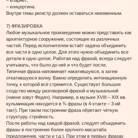
– кларнет;
– концертина.
Внутри темы регистр должен оставаться неизменным.
7) ФРАЗИРОВКА
Любое музыкальное произведение можно представить как
архитектурное сооружение, состоящее из различных
частей. Перед исполнителем встаёт задача объединить
все части в одно целое. Для этого нужно объединить все
детали в одно целое. Работая над фразой, всегда следует
учитывать, что было до неё и что будет после.
Типичная фраза напоминает накатившуюся, а затем
откатившуюся волну. Важно определить интонационную
точку, к которой всё стремится. Существует большое
сходство между разговорной фразой и музыкальной
(«меня зовут Федя»). Например, в музыке XVIII – XIX вв.
кульминация находится в ¾ фразы (в 4-хтакте – 3-ий
такт). При таком построении фраза обретает чёткую
структуру, стройность.
После работы над каждой фразой, следует объединить
фразы в построения более крупного масштаба
(предложения, части и т.д.). При этом в первых фразах