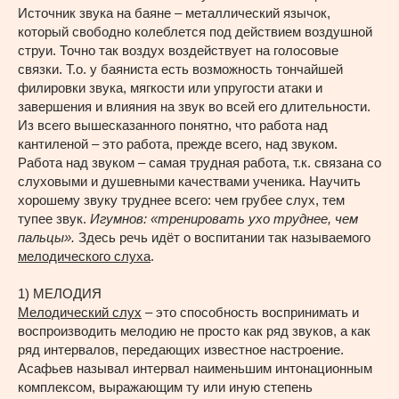
Источник звука на баяне – металлический язычок,
который свободно колеблется под действием воздушной
струи. Точно так воздух воздействует на голосовые
связки. Т.о. у баяниста есть возможность тончайшей
филировки звука, мягкости или упругости атаки и
завершения и влияния на звук во всей его длительности.
Из всего вышесказанного понятно, что работа над
кантиленой – это работа, прежде всего, над звуком.
Работа над звуком – самая трудная работа, т.к. связана со
слуховыми и душевными качествами ученика. Научить
хорошему звуку труднее всего: чем грубее слух, тем
тупее звук.
Игумнов: «тренировать ухо труднее, чем
пальцы».
Здесь речь идёт о воспитании так называемого
мелодического слуха
.
1) МЕЛОДИЯ
Мелодический слух
– это способность воспринимать и
воспроизводить мелодию не просто как ряд звуков, а как
ряд интервалов, передающих известное настроение.
Асафьев называл интервал наименьшим интонационным
комплексом, выражающим ту или иную степень