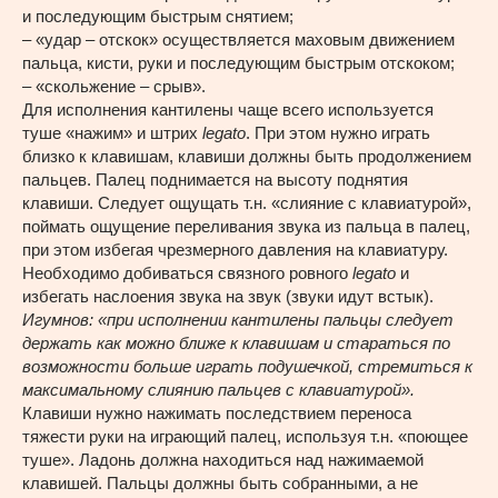
и последующим быстрым снятием;
– «удар – отскок» осуществляется маховым движением
пальца, кисти, руки и последующим быстрым отскоком;
– «скольжение – срыв».
Для исполнения кантилены чаще всего используется
туше «нажим» и штрих
legato
. При этом нужно играть
близко к клавишам, клавиши должны быть продолжением
пальцев. Палец поднимается на высоту поднятия
клавиши. Следует ощущать т.н. «слияние с клавиатурой»,
поймать ощущение переливания звука из пальца в палец,
при этом избегая чрезмерного давления на клавиатуру.
Необходимо добиваться связного ровного
legato
и
избегать наслоения звука на звук (звуки идут встык).
Игумнов: «при исполнении кантилены пальцы следует
держать как можно ближе к клавишам и стараться по
возможности больше играть подушечкой, стремиться к
максимальному слиянию пальцев с клавиатурой».
Клавиши нужно нажимать последствием переноса
тяжести руки на играющий палец, используя т.н. «поющее
туше». Ладонь должна находиться над нажимаемой
клавишей. Пальцы должны быть собранными, а не