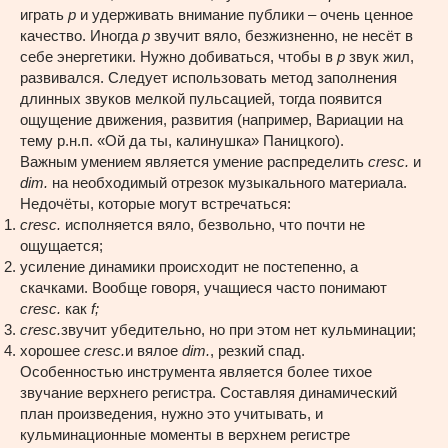
играть
p
и удерживать внимание публики – очень ценное
качество. Иногда
p
звучит вяло, безжизненно, не несёт в
себе энергетики. Нужно добиваться, чтобы в
p
звук жил,
развивался. Следует использовать метод заполнения
длинных звуков мелкой пульсацией, тогда появится
ощущение движения, развития (например, Вариации на
тему р.н.п. «Ой да ты, калинушка» Паницкого).
Важным умением является умение распределить
cresc
.
и
dim
.
на необходимый отрезок музыкального материала.
Недочёты, которые могут встречаться:
cresc
.
исполняется вяло, безвольно, что почти не
ощущается;
усиление динамики происходит не постепенно, а
скачками. Вообще говоря, учащиеся часто понимают
cresc
.
как
f
;
cresc
.
звучит убедительно, но при этом нет кульминации;
хорошее
cresc
.
и вялое
dim
.
, резкий спад.
Особенностью инструмента является более тихое
звучание верхнего регистра. Составляя динамический
план произведения, нужно это учитывать, и
кульминационные моменты в верхнем регистре