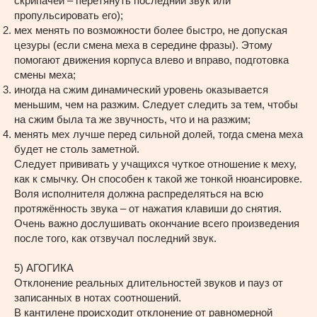
скрипачей – перетянуть последний звук или
пропульсировать его);
мех менять по возможности более быстро, не допуская
цезуры (если смена меха в середине фразы). Этому
помогают движения корпуса влево и вправо, подготовка
смены меха;
иногда на сжим динамический уровень оказывается
меньшим, чем на разжим. Следует следить за тем, чтобы
на сжим была та же звучность, что и на разжим;
менять мех лучше перед сильной долей, тогда смена меха
будет не столь заметной.
Следует прививать у учащихся чуткое отношение к меху,
как к смычку. Он способен к такой же тонкой нюансировке.
Воля исполнителя должна распределяться на всю
протяжённость звука – от нажатия клавиши до снятия.
Очень важно дослушивать окончание всего произведения
после того, как отзвучал последний звук.
5) АГОГИКА
Отклонение реальных длительностей звуков и пауз от
записанных в нотах соотношений.
В кантилене происходит отклонение от равномерной