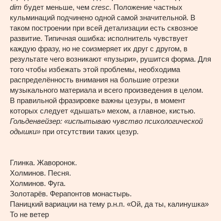
dim
будет меньше, чем
cresc
.
Положение частных
кульминаций подчинено одной самой значительной. В
таком построении при всей детализации есть сквозное
развитие. Типичная ошибка: исполнитель чувствует
каждую фразу, но не соизмеряет их друг с другом, в
результате чего возникают «пузыри», рушится форма. Для
того чтобы избежать этой проблемы, необходима
распределённость внимания на большие отрезки
музыкального материала и всего произведения в целом.
В правильной фразировке важны цезуры, в момент
которых следует «дышать» мехом, а главное, кистью.
Гольденвейзер: «испытываю чувство психологической
одышки»
при отсутствии таких цезур.
Глинка. Жаворонок.
Холминов. Песня.
Холминов. Фуга.
Золотарёв. Ферапонтов монастырь.
Паницкий вариации на тему р.н.п. «Ой, да ты, калинушка»
То не ветер