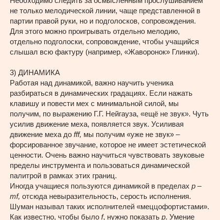
Необходимо следить за осмысленным прослушиванием
не только мелодической линии, чаще представленной в
партии правой руки, но и подголосков, сопровождения.
Для этого можно проигрывать отдельно мелодию,
отдельно подголоски, сопровождение, чтобы учащийся
слышал всю фактуру (например, «Жаворонок» Глинки).
3) ДИНАМИКА
Работая над динамикой, важно научить ученика
разбираться в динамических градациях. Если нажать
клавишу и повести мех с минимальной силой, мы
получим, по выражению Г.Г. Нейгауза, «ещё не звук». Чуть
усилив движение меха, появляется звук. Усиливая
движение меха до
fff
,
мы получим «уже не звук» –
форсированное звучание, которое не имеет эстетической
ценности. Очень важно научиться чувствовать звуковые
пределы инструмента и пользоваться динамической
палитрой в рамках этих границ.
Иногда учащиеся пользуются динамикой в пределах
p
–
mf
,
отсюда невыразительность, серость исполнения.
Шуман называл таких исполнителей «меццофортистами».
Как известно, чтобы было
f
, нужно показать
p
. Умение