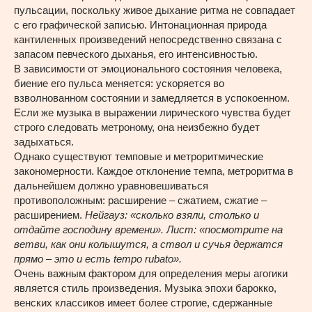
пульсации, поскольку живое дыхание ритма не совпадает
с его графической записью. Интонационная природа
кантиленных произведений непосредственно связана с
запасом певческого дыханья, его интенсивностью.
В зависимости от эмоционального состояния человека,
биение его пульса меняется: ускоряется во
взволнованном состоянии и замедляется в успокоенном.
Если же музыка в выражении лирического чувства будет
строго следовать метроному, она неизбежно будет
задыхаться.
Однако существуют темповые и метроритмические
закономерности. Каждое отклонение темпа, метроритма в
дальнейшем должно уравновешиваться
противоположным: расширение – сжатием, сжатие –
расширением.
Нейгауз: «сколько взяли, столько и
отдайте господину времени». Лист: «посмотрите на
ветви, как они колышутся, а ствол и сучья держатся
прямо – это и есть
tempo
rubato
».
Очень важным фактором для определения меры агогики
является стиль произведения. Музыка эпохи барокко,
венских классиков имеет более строгие, сдержанные