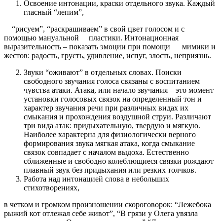
Освоение интонации, краски отдельного звука. Каждый
гласный “лепим”,
“рисуем”, “раскрашиваем” в свой цвет голосом и с
помощью мануальной
пластики. Интонационная
выразительность – показать эмоции при помощи
мимики и
жестов: радость, грусть, удивление, испуг, злость, неприязнь.
Звуки “оживают” в отдельных словах. Поиски
свободного звучания голоса связаны с воспитанием
чувства атаки. Атака, или начало звучания – это момент
уста­новки голосовых связок на определенный тон и
характер звуча­ния речи при различных видах их
смыкания и прохождения воздушной струи. Различают
три вида атак: придыхательную, твердую и мягкую.
Наиболее характерна для физиологически верного
формирования звука мягкая атака, когда смыкание
связок совпадает с началом выдоха. Естественно
сближенные и свободно колеблющиеся связки рождают
плавный звук без при­дыхания или резких толчков.
Работа над интонацией слова в небольших
стихотворениях,
в четком и громком произношении скороговорок:
“Лежебока
рыжий кот отлежал себе живот”,
“В грязи у Олега увязла