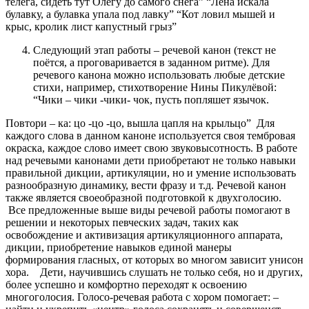
телега, сидеть тут Олегу до самого снега”
“Лена искала
булавку, а булавка упала под лавку”
“Кот ловил мышей и
крыс, кролик лист капустный грыз”
Следующий этап работы – речевой канон (текст не
поётся, а проговаривается в заданном ритме). Для
речевого канона можно использовать любые детские
стихи, например, стихотворение Нины Пикулёвой:
“Чики – чики -чики- чок, пусть попляшет язычок.
Повтори – ка: цо -цо -цо, вышла цапля на крыльцо”
Для
каждого слова в данном каноне используется своя тембровая
окраска, каждое слово имеет свою звуковысотность. В работе
над речевыми канонами дети приобретают не только навыки
правильной дикции, артикуляции, но и умение использовать
разнообразную динамику, вести фразу и т.д. Речевой канон
также является своеобразной подготовкой к двухголосию.
Все предложенные выше виды речевой работы помогают в
решении и некоторых певческих задач, таких как
освобождение и активизация артикуляционного аппарата,
дикции, приобретение навыков единой манеры
формирования гласных, от которых во многом зависит унисон
хора.
Дети, научившись слушать не только себя, но и других,
более успешно и комфортно переходят к освоению
многоголосия.
Голосо-речевая работа с хором помогает:
–