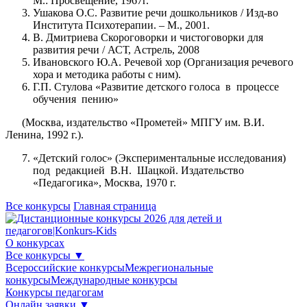
М.: Просвещение, 1967г.
Ушакова О.С. Развитие речи дошкольников / Изд-во
Института Психотерапии. – М., 2001.
В. Дмитриева Скороговорки и чистоговорки для
развития речи / АСТ, Астрель, 2008
Ивановского Ю.А. Речевой хор (Организация речевого
хора и методика работы с ним).
Г.П. Стулова «Развитие детского голоса в процессе
обучения пению»
(Москва, издательство «Прометей» МПГУ им. В.И.
Ленина, 1992 г.).
«Детский голос» (Экспериментальные исследования)
под редакцией В.Н. Шацкой. Издательство
«Педагогика», Москва, 1970 г.
Все конкурсы
Главная страница
О конкурсах
Все конкурсы
▼
Всероссийские конкурсы
Межрегиональные
конкурсы
Международные конкурсы
Конкурсы педагогам
Онлайн заявки
▼