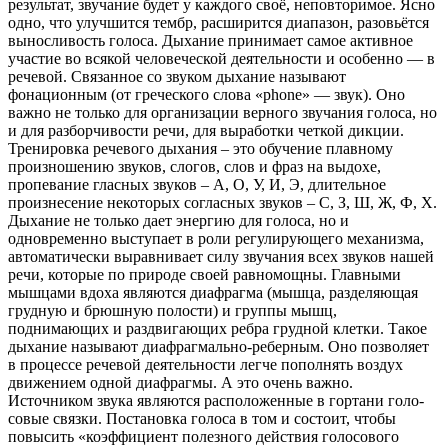
результат, звучание будет у каждого своё,
неповторимое. Ясно
одно, что улучшится тембр, расширится диапазон, разовьётся
выносливость голоса.
Дыхание принимает самое активное
участие во всякой чело­веческой деятельности и особенно — в
речевой. Связанное со звуком дыхание называют
фонационным (от греческого слова «phone» — звук). Оно
важно не только для организации верного звучания голоса, но
и для разборчивости речи, для выработки четкой дикции.
Тренировка речевого дыхания – это обучение плавному
произношению звуков, слогов, слов и фраз на выдохе,
пропевание гласных звуков – А, О, У, И, Э, длительное
произнесение некоторых согласных звуков – С, З, Ш, Ж, Ф, Х.
Дыхание не только дает энергию для голоса, но и
одновременно выступает в роли регулирующего механизма,
автоматически выравнивает силу звучания всех зву­ков нашей
речи, которые по природе своей равномощны.
Главными
мышцами вдоха являются диа­фрагма (мышца, разделяющая
грудную и брюшную полости) и группы мышц,
поднимающих и раздвигающих ребра грудной клетки. Такое
дыхание называют диафрагмально-реберным. Оно позволяет
в процессе речевой деятельности легче пополнять воздух
движением одной диафрагмы. А это очень важно.
Источником звука являются расположенные в гортани голо­
совые связки. Постановка голоса в том и состоит, чтобы
повысить «коэффициент полезного дейст­вия голосового