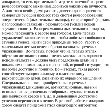
аппарата», то есть при меньшей затрате мышеч­ной энергии
речеобразующего механизма добиться максимума звучности.
А для этого необходимо развить, довести до совер­шенства
саморегулирующий процесс трех систем речеобразования:
энергетической (дыхательные мышцы), генераторной (гортань
с голосовыми связками), резонаторной (усиливающей
звучание голоса).
Разогрев мышцы дыхательного аппарата,
можно переходить к работе над голосом. Цель первых
упражнений заключается в том, чтобы добиться свободного
звучания голоса, найти свой природный тембр. Работу с
маленькими детьми целесообразно начинать с речевых
упражнений. Во-первых, потому что на первых этапах
обучения интонация слова – неотъемлемая часть хорового
исполнительства – должна быть предложена детям не в
вокальном понимании, а в жизненной, игровой ситуации, что
им более доступно и понятно. Во – вторых, такая работа
способствует эмоциональному и пластическому
раскрепощению детей, развитию их образного мышления.
Специальные навыки, приобретённые в речевых
упражнениях (дикционные, артикуляционные, навыки
использования различных тембровых, звуковысотных и
динамических красок и т. д.), в дальнейшем достаточно
успешно переносятся в пение. В речевой работе с младшим
хором следует придерживаться следующего алгоритма: