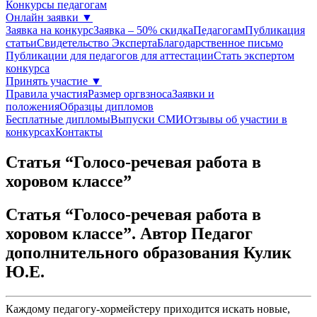
Конкурсы педагогам
Онлайн заявки
▼
Заявка на конкурс
Заявка – 50% скидка
Педагогам
Публикация
статьи
Свидетельство Эксперта
Благодарcтвенное письмо
Публикации для педагогов для аттестации
Стать экспертом
конкурса
Принять участие
▼
Правила участия
Размер оргвзноса
Заявки и
положения
Образцы дипломов
Бесплатные дипломы
Выпуски СМИ
Отзывы об участии в
конкурсах
Контакты
Статья “Голосо-речевая работа в
хоровом классе”
Статья “Голосо-речевая работа в
хоровом классе”. Автор Педагог
дополнительного образования Кулик
Ю.Е.
Каждому педагогу-хормейстеру приходится искать новые,