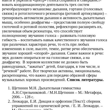
найти и укрепить «центр» голоса сохранять и совершенст­
вовать координационную деятельность трех систем
речеобразующего механизма: дыхания, гортани (голосовых
связок) и ротоглоточного резонатора (ротовой артикуляции)
–
тренировать автоматизм дыхания и активность дыхатель­ных
мышц, особенно диафрагмы
– предоставляя полную свободу
глоточной и ротовой полос­тям, рефлекторно расширять их,
увеличивая объем резонатора, что способствует
полноценному звучанию голоса
– развивать голосовую
гибкость
– воспитывать навык качественного звучания голоса
при различных характерах речи, то есть при любых
изменениях в силе, высоте, темпе, ритме речи обеспечивать
звучание хорошей «опорой» дыхания. Самое важное в речи:
звук должен опираться не на голосовые связки, а на
диафрагму.
В хоровом коллективе не должно быть
равнодушных, “зажатых” детей, благодаря, в том числе, и
“речевой” работе. Все творчески активны, эмоциональны,
раскрепощены, что важно для передачи образной сферы
музыкальных хоровых произведений.
Список литературы.
Щетинин М.Н. Дыхательная гимнастика
А.Н.Стрельниковой. / М.Н.Щетинин – М.: Метафора,
2006. – 128 с.
Леокарди, Е.И. Дикция и орфоэпия [Текст]: сборник
упражнений по сценической речи. / Е. И. Леокарди. –