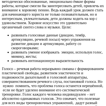
методически обоснованные, эмоционально ёмкие формы
работы, которые смогли бы заинтересовать детей, привлечь их
внимание к хоровому пению. Ведь каждый урок должен стать
для начинающего хориста не только познавательным, но и
интересным, увлекательным, дети должны ходить на хор с
удовольствием. Хоровое искусство это удивительно
органичный синтез слова и музыки.
Цели:
развивать голосовые данные (дикцию, тембр,
артикуляцию, речевой посыл) через упражнения на
развитие дикции и артикуляции, работу со
скороговорками;
развивать умение изображать эмоции, используя голос,
мимику, жесты;
развивать интонационную выразительность
Голосо – речевая работа неразрывно связана с формированием
пластической свободы, развитием эластичности и
подвижности дыхательной и голосовой аппаратуры,
совершенствованием речевого слуха, постановкой голоса.
Но
нужно помнить, что проблема голоса останется нерешённой,
если не будет уделено внимание его систематической
тренировке.
Голос каждого человека индивидуален – нет
абсолютно одинаковых голосов. Это означает, что полезные
для всех виды тренировочных упражнений, дадут разный