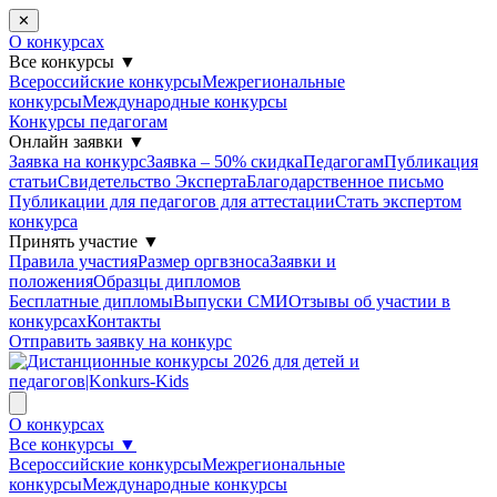
✕
О конкурсах
Все конкурсы
▼
Всероссийские конкурсы
Межрегиональные
конкурсы
Международные конкурсы
Конкурсы педагогам
Онлайн заявки
▼
Заявка на конкурс
Заявка – 50% скидка
Педагогам
Публикация
статьи
Свидетельство Эксперта
Благодарcтвенное письмо
Публикации для педагогов для аттестации
Стать экспертом
конкурса
Принять участие
▼
Правила участия
Размер оргвзноса
Заявки и
положения
Образцы дипломов
Бесплатные дипломы
Выпуски СМИ
Отзывы об участии в
конкурсах
Контакты
Отправить заявку на конкурс
О конкурсах
Все конкурсы
▼
Всероссийские конкурсы
Межрегиональные
конкурсы
Международные конкурсы