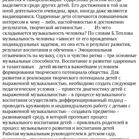
выделяется среди других детей. Его достижения в той или
иной деятельности очевидны, ярки, иногда даже являются
выдающимися. Одаренные дети отличаются повышенным
интересом к чему – либо, настойчивостью в достижении
результатов, творческой активностью .
Из чего
складывается музыкальность человека? По словам Б.Теплова
музыкальность человека «зависит от его врожденных
индивидуальных задатков, но она есть и результат развития,
результат воспитания и обучения.» Эмоциональная
отзывчивость на музыку, слух и чувство ритма – три основные
музыкальные способности. Воспитание и развитие одаренных
и талантливых
детей является важнейшим условием
формирования творческого потенциала общества. Для
развития и реализации творческого потенциала детей с
выраженной музыкальностью, необходимо создать следующие
педагогические условия :
– провести диагностику детей с
выраженной музыкальностью
– в процессе музыкального
воспитания осуществлять дифференцированный подход
–
проводить кружковую и индивидуальную работу с детьми с
выраженной музыкальностью
– создавать предметно –
развивающей среду, в которой протекает процесс
музыкального воспитания детей
– привлекать родителей в
процесс музыкального развития и воспитания детей
Работая музыкальным руководителем в детском саду,