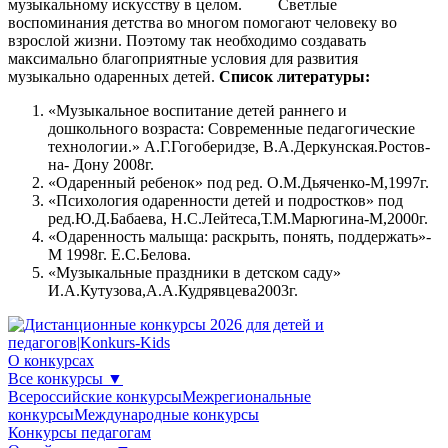
музыкальному искусству в целом.
Светлые
воспоминания детства во многом помогают человеку во
взрослой жизни. Поэтому так необходимо создавать
максимально благоприятные условия для развития
музыкально одаренных детей.
Список литературы:
«Музыкальное воспитание детей раннего и
дошкольного возраста: Современные педагогические
технологии.» А.Г.Гогоберидзе, В.А.Деркунская.Ростов-
на- Дону 2008г.
«Одаренный ребенок» под ред. О.М.Дьяченко-М,1997г.
«Психология одаренности детей и подростков» под
ред.Ю.Д.Бабаева, Н.С.Лейтеса,Т.М.Марюгина-М,2000г.
«Одаренность малыща: раскрыть, понять, поддержать»-
М 1998г. Е.С.Белова.
«Музыкальные праздники в детском саду»
И.А.Кутузова,А.А.Кудрявцева2003г.
О конкурсах
Все конкурсы
▼
Всероссийские конкурсы
Межрегиональные
конкурсы
Международные конкурсы
Конкурсы педагогам