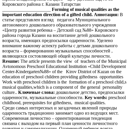
Кировского района г. Казани Татарстан
_____________________
Forming of musical qualities as the
important education direction of a gifted child.
Аннотация:
В
статье представлен взгляд педагога Муниципального
автономного дошкольного образовательного учреждения
«Центр развития ребенка – Детский сад №88» Кировского
района города Казани на воспитание детей дошкольного
возраста, имеющих предпосылки одаренности. Уделено
внимание важному аспекту работы с детьми дошкольного
возраста – формированию музыкальных способностей ,
являющихся состовляющей общей культуры личности.
Resume:
The article presents the view of teachers of the Municipal
Avtonоmous Preschool Educational Institution «Child Development
Center-Kindergarten№88» of the Kirov Distriot of Kazan on the
education of preschool children providing giftedness opportunities
Work with preschool children is the formation of a preschool child,s
musical qualities,which is a component of the general personality
culture..
Ключевые слова:
дошкольное детство, предпосылки
одаренности, музыкальные способности.
Key words:
preschool
childhood, prerequisites for giftedness, musical qualities.
Среди самых интересных и загадочных явлений природы
одаренность традиционно занимает одно из ведущих мест.
Современная личностно – ориентированная тенденция
связана с выходом на первый план ценности личностного
развития и самореализации. Одаренный ребенок всегда