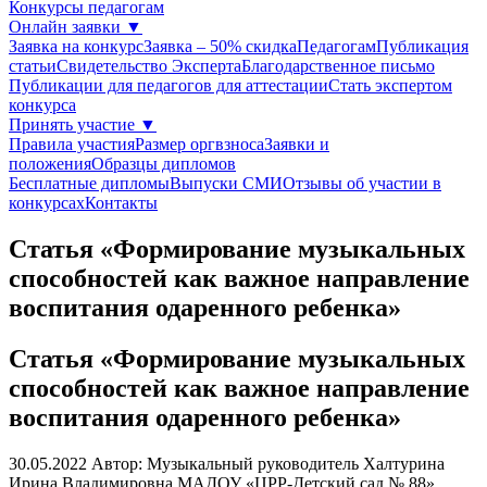
Конкурсы педагогам
Онлайн заявки
▼
Заявка на конкурс
Заявка – 50% скидка
Педагогам
Публикация
статьи
Свидетельство Эксперта
Благодарcтвенное письмо
Публикации для педагогов для аттестации
Стать экспертом
конкурса
Принять участие
▼
Правила участия
Размер оргвзноса
Заявки и
положения
Образцы дипломов
Бесплатные дипломы
Выпуски СМИ
Отзывы об участии в
конкурсах
Контакты
Статья «Формирование музыкальных
способностей как важное направление
воспитания одаренного ребенка»
Статья «Формирование музыкальных
способностей как важное направление
воспитания одаренного ребенка»
30.05.2022
Автор: Музыкальный руководитель Халтурина
Ирина Владимировна
МАДОУ «ЦРР-Детский сад № 88»