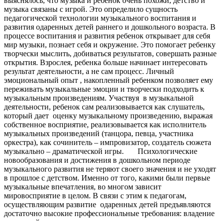
выяснялось, что музыка и ребенок очень похожи, детство и
музыка связаны с игрой. Это определило сущность
педагогической технологии музыкального воспитания и
развития одаренных детей раннего и дошкольного возраста. В
процессе воспитания и развития ребенок открывает для себя
мир музыки, познает себя и окружение. Это помогает ребенку
творчески мыслить, добиваться результатов, совершать разные
открытия. Взрослея, ребенка больше начинает интересовать
результат деятельности, а не сам процесс. Личный
эмоциональный опыт , накопленный ребенком позволяет ему
переживать музыкальные эмоции и творчески подходить к
музыкальным произведениям. Участвуя в музыкальной
деятельности, ребенок сам реализовывается как слушатель,
который дает оценку музыкальному произведению, выражая
собственное восприятие, реализовывается как исполнитель
музыкальных произведений (танцора, певца, участника
оркестра), как сочинитель – импровизатор, создатель сюжета
музыкально – драматической игры.
Психологические
новообразования и достижения в дошкольном периоде
музыкального развития не теряют своего значения и не уходят
в прошлое с детством. Именно от того, какими были первые
музыкальные впечатления, во многом зависит
мировосприятие в целом. В связи с этим к педагогам,
осуществляющим развитие одаренных детей предъявляются
достаточно высокие профессиональные требования: владение