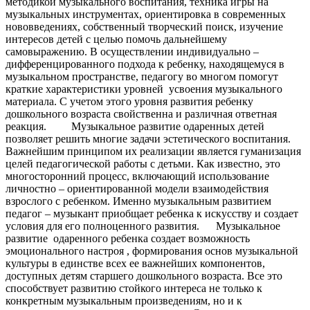
методикой музыкального воспитания, техника игры на
музыкальных инструментах, ориентировка в современных
нововведениях, собственный творческий поиск, изучение
интересов детей с целью помочь дальнейшему
самовыражению. В осуществлении индивидуально –
дифференцированного подхода к ребенку, находящемуся в
музыкальном пространстве, педагогу во многом помогут
краткие характеристики уровней усвоения музыкального
материала. С учетом этого уровня развития ребенку
дошкольного возраста свойственна и различная ответная
реакция.
Музыкальное развитие одаренных детей
позволяет решить многие задачи эстетического воспитания.
Важнейшим принципом их реализации является гуманизация
целей педагогической работы с детьми. Как известно, это
многосторонний процесс, включающий использование
личностно – ориентированной модели взаимодействия
взрослого с ребенком. Именно музыкальным развитием
педагог – музыкант приобщает ребенка к искусству и создает
условия для его полноценного развития. Музыкальное
развитие одаренного ребенка создает возможность
эмоционального настроя , формирования основ музыкальной
культуры в единстве всех ее важнейших компонентов,
доступных детям старшего дошкольного возраста. Все это
способствует развитию стойкого интереса не только к
конкретным музыкальным произведениям, но и к