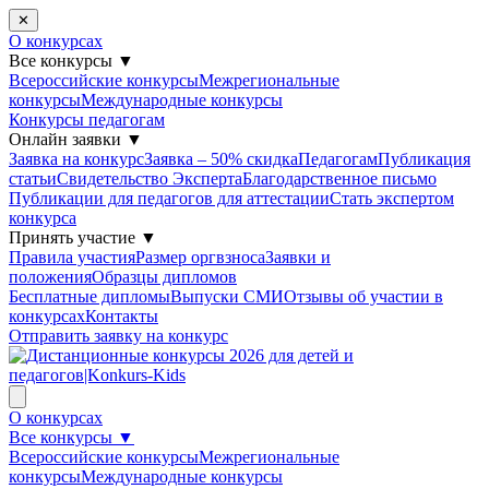
✕
О конкурсах
Все конкурсы
▼
Всероссийские конкурсы
Межрегиональные
конкурсы
Международные конкурсы
Конкурсы педагогам
Онлайн заявки
▼
Заявка на конкурс
Заявка – 50% скидка
Педагогам
Публикация
статьи
Свидетельство Эксперта
Благодарcтвенное письмо
Публикации для педагогов для аттестации
Стать экспертом
конкурса
Принять участие
▼
Правила участия
Размер оргвзноса
Заявки и
положения
Образцы дипломов
Бесплатные дипломы
Выпуски СМИ
Отзывы об участии в
конкурсах
Контакты
Отправить заявку на конкурс
О конкурсах
Все конкурсы
▼
Всероссийские конкурсы
Межрегиональные
конкурсы
Международные конкурсы