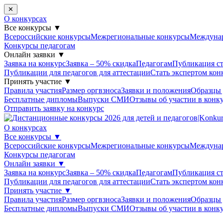
✕
О конкурсах
Все конкурсы
▼
Всероссийские конкурсы
Межрегиональные конкурсы
Междуна
Конкурсы педагогам
Онлайн заявки
▼
Заявка на конкурс
Заявка – 50% скидка
Педагогам
Публикация ст
Публикации для педагогов для аттестации
Стать экспертом кон
Принять участие
▼
Правила участия
Размер оргвзноса
Заявки и положения
Образцы
Бесплатные дипломы
Выпуски СМИ
Отзывы об участии в конк
Отправить заявку на конкурс
О конкурсах
Все конкурсы
▼
Всероссийские конкурсы
Межрегиональные конкурсы
Междуна
Конкурсы педагогам
Онлайн заявки
▼
Заявка на конкурс
Заявка – 50% скидка
Педагогам
Публикация ст
Публикации для педагогов для аттестации
Стать экспертом кон
Принять участие
▼
Правила участия
Размер оргвзноса
Заявки и положения
Образцы
Бесплатные дипломы
Выпуски СМИ
Отзывы об участии в конк