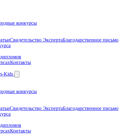
родные конкурсы
атьи
Свидетельство Эксперта
Благодарcтвенное письмо
курса
 дипломов
урсах
Контакты
родные конкурсы
атьи
Свидетельство Эксперта
Благодарcтвенное письмо
курса
 дипломов
урсах
Контакты