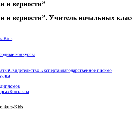
и и верности”
и и верности”. Учитель начальных класс
родные конкурсы
атьи
Свидетельство Эксперта
Благодарcтвенное письмо
курса
 дипломов
урсах
Контакты
onkurs-Kids