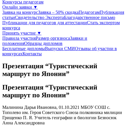
Конкурсы педагогам
Онлайн заявки
▼
Заявка на конкурс
Заявка – 50% скидка
Педагогам
Публикация
статьи
Свидетельство Эксперта
Благодарcтвенное письмо
Публикации для педагогов для аттестации
Стать экспертом
конкурса
Принять участие
▼
Правила участия
Размер оргвзноса
Заявки и
положения
Образцы дипломов
Бесплатные дипломы
Выпуски СМИ
Отзывы об участии в
конкурсах
Контакты
Презентация “Туристический
маршрут по Японии”
Презентация “Туристический
маршрут по Японии”
Малинина Дарья Ивановна, 01.10.2021
МБОУ СОШ с.
Тополево им. Героя Советского Союза полковника милиции
Грищенко П. Я.
Учитель географии и биологии Безносюк
Анна Александровна