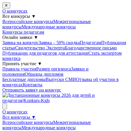
✕
О конкурсах
Все конкурсы
▼
Всероссийские конкурсы
Межрегиональные
конкурсы
Международные конкурсы
Конкурсы педагогам
Онлайн заявки
▼
Заявка на конкурс
Заявка – 50% скидка
Педагогам
Публикация
статьи
Свидетельство Эксперта
Благодарcтвенное письмо
Публикации для педагогов для аттестации
Стать экспертом
конкурса
Принять участие
▼
Правила участия
Размер оргвзноса
Заявки и
положения
Образцы дипломов
Бесплатные дипломы
Выпуски СМИ
Отзывы об участии в
конкурсах
Контакты
Отправить заявку на конкурс
О конкурсах
Все конкурсы
▼
Всероссийские конкурсы
Межрегиональные
конкурсы
Международные конкурсы