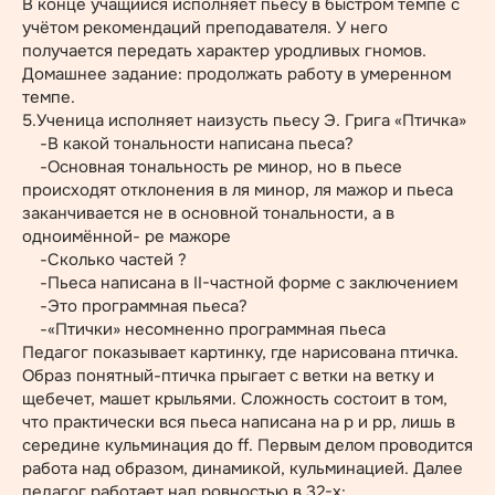
В конце учащийся исполняет пьесу в быстром темпе с
учётом рекомендаций преподавателя. У него
получается передать характер уродливых гномов.
Домашнее задание: продолжать работу в умеренном
темпе.
5.Ученица исполняет наизусть пьесу Э. Грига «Птичка»
-В какой тональности написана пьеса?
-Основная тональность ре минор, но в пьесе
происходят отклонения в ля минор, ля мажор и пьеса
заканчивается не в основной тональности, а в
одноимённой- ре мажоре
-Сколько частей ?
-Пьеса написана в II-частной форме с заключением
-Это программная пьеса?
-«Птички» несомненно программная пьеса
Педагог показывает картинку, где нарисована птичка.
Образ понятный-птичка прыгает с ветки на ветку и
щебечет, машет крыльями. Сложность состоит в том,
что практически вся пьеса написана на р и рр, лишь в
середине кульминация до ff. Первым делом проводится
работа над образом, динамикой, кульминацией. Далее
педагог работает над ровностью в 32-х: