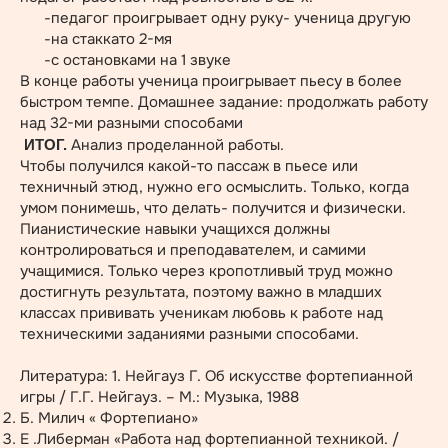
-педагог проигрывает одну руку- ученица другую
-на стаккато 2-мя
-с остановками на 1 звуке
В конце работы ученица проигрывает пьесу в более
быстром темпе. Домашнее задание: продолжать работу
над 32-ми разными способами
Анализ проделанной работы.
ИТОГ.
Чтобы получился какой-то пассаж в пьесе или
техничный этюд, нужно его осмыслить. Только, когда
умом понимешь, что делать- получится и физически.
Пианистические навыки учащихся должны
контролироваться и преподавателем, и самими
учащимися. Только через кропотливый труд можно
достигнуть результата, поэтому важно в младших
классах прививать ученикам любовь к работе над
техническими заданиями разными способами.
Литература: 1. Нейгауз Г. Об искусстве фортепианной
игры / Г.Г. Нейгауз. – М.: Музыка, 1988
Б. Милич « Фортепиано»
Е .Либерман «Работа над фортепианной техникой. /