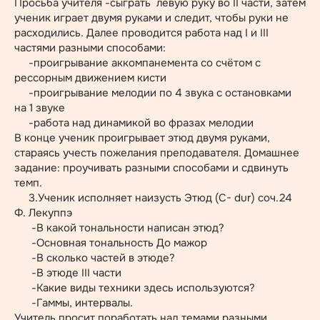
Просьба учителя -сыграть левую руку во II части, затем
ученик играет двумя руками и следит, чтобы руки не
расходились. Далее проводится работа над I и III
частями разными способами:
-проигрывание аккомпанемента со счётом с
рессорным движением кисти
-проигрывание мелодии по 4 звука с остановками
на 1 звуке
-работа над динамикой во фразах мелодии
В конце ученик проигрывает этюд двумя руками,
стараясь учесть пожелания преподавателя. Домашнее
задание: проучивать разными способами и сдвинуть
темп.
3.Ученик исполняет наизусть Этюд (C- dur) соч.24
Ф. Лекуппэ
-В какой тональности написан этюд?
-Основная тональность До мажор
-В сколько частей в этюде?
-В этюде III части
-Какие виды техники здесь используются?
-Гаммы, интервалы.
Учитель просит поработать над темами разными