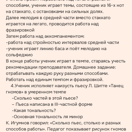
способами, ученик играет темы, состоящие из 16-х нот
на стаккато, с остановками на сильных долях.
Далее мелодия в средней части вместо стаккато
играется на легато, проводится работа над
фразировкой
Затем работа над аккомпанементом:
-работа над стройностью интервалов средней части
-ученик играет линию баса и поёт мелодию на
сольфеджио
В конце работы ученик играет в темпе, стараясь учесть
рекомендации преподавателя. Домашнее задание:
отрабатывать каждую руку разными способами.
Работать над единым темпом и фразировкой.
4.Ученик исполняет наизусть пьесу Л. Шитте «Танец
гномов» в умеренном темпе
-Сколько частей в этой пьесе?
– Пьеса написана в III-частной форме
-Какая тональность?
-Основная тональность ля минор
К. Игумнов говорил: «Сколько пьес, столько и разных
способов работы». Педагог показывает рисунок гномов