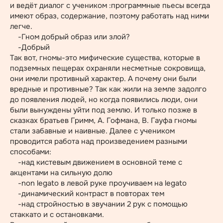
и ведёт диалог с учеником :программные пьесы всегда
имеют образ, содержание, поэтому работать над ними
легче.
-Гном добрый образ или злой?
-Добрый
Так вот, гномы-это мифические существа, которые в
подземных пещерах охраняли несметные сокровища,
они имели противный характер. А почему они были
вредные и противные? Так как жили на земле задолго
до появления людей, но когда появились люди, они
были вынуждены уйти под землю. И только позже в
сказках братьев Гримм, А. Гофмана, В. Гауфа гномы
стали забавные и наивные. Далее с учеником
проводится работа над произведением разными
способами:
-над кистевым движением в основной теме с
акцентами на сильную долю
-non legato в левой руке проучиваем на legato
-динамический контраст в повторах тем
-над стройностью в звучании 2 рук с помощью
стаккато и с остановками.