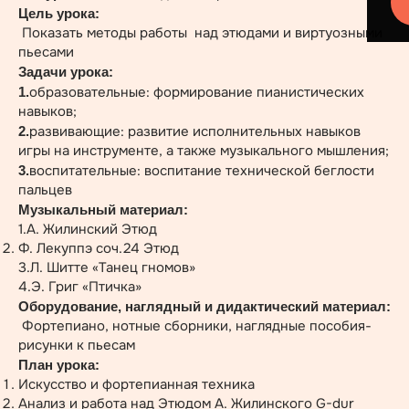
Цель урока:
Показать методы работы над этюдами и виртуозными
пьесами
Задачи урока:
образовательные: формирование пианистических
1.
навыков;
развивающие: развитие исполнительных навыков
2.
игры на инструменте, а также музыкального мышления;
воспитательные: воспитание технической беглости
3.
пальцев
Музыкальный материал:
1.А. Жилинский Этюд
Ф. Лекуппэ соч.24 Этюд
3.Л. Шитте «Танец гномов»
4.Э. Григ «Птичка»
Оборудование, наглядный и дидактический материал:
Фортепиано, нотные сборники, наглядные пособия-
рисунки к пьесам
План урока:
Искусство и фортепианная техника
Анализ и работа над Этюдом А. Жилинского G-dur