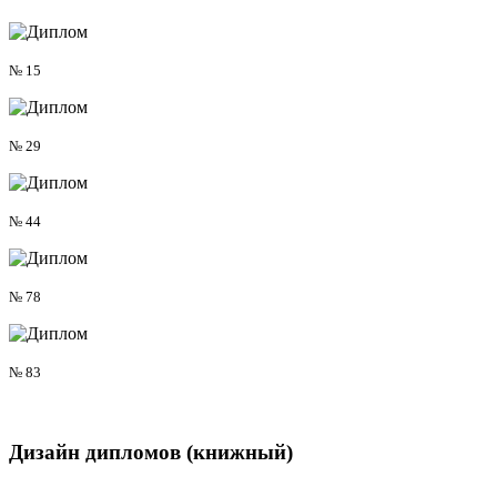
№ 15
№ 29
№ 44
№ 78
№ 83
Дизайн дипломов
(книжный)