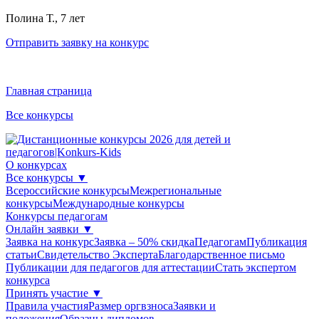
Полина Т., 7 лет
Отправить заявку на конкурс
Главная страница
Все конкурсы
О конкурсах
Все конкурсы
▼
Всероссийские конкурсы
Межрегиональные
конкурсы
Международные конкурсы
Конкурсы педагогам
Онлайн заявки
▼
Заявка на конкурс
Заявка – 50% скидка
Педагогам
Публикация
статьи
Свидетельство Эксперта
Благодарcтвенное письмо
Публикации для педагогов для аттестации
Стать экспертом
конкурса
Принять участие
▼
Правила участия
Размер оргвзноса
Заявки и
положения
Образцы дипломов