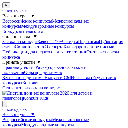
✕
О конкурсах
Все конкурсы
▼
Всероссийские конкурсы
Межрегиональные
конкурсы
Международные конкурсы
Конкурсы педагогам
Онлайн заявки
▼
Заявка на конкурс
Заявка – 50% скидка
Педагогам
Публикация
статьи
Свидетельство Эксперта
Благодарcтвенное письмо
Публикации для педагогов для аттестации
Стать экспертом
конкурса
Принять участие
▼
Правила участия
Размер оргвзноса
Заявки и
положения
Образцы дипломов
Бесплатные дипломы
Выпуски СМИ
Отзывы об участии в
конкурсах
Контакты
Отправить заявку на конкурс
О конкурсах
Все конкурсы
▼
Всероссийские конкурсы
Межрегиональные
конкурсы
Международные конкурсы