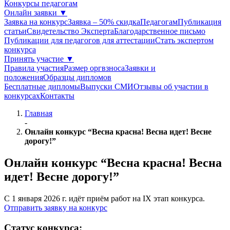
Конкурсы педагогам
Онлайн заявки
▼
Заявка на конкурс
Заявка – 50% скидка
Педагогам
Публикация
статьи
Свидетельство Эксперта
Благодарcтвенное письмо
Публикации для педагогов для аттестации
Стать экспертом
конкурса
Принять участие
▼
Правила участия
Размер оргвзноса
Заявки и
положения
Образцы дипломов
Бесплатные дипломы
Выпуски СМИ
Отзывы об участии в
конкурсах
Контакты
Главная
-
Онлайн конкурс “Весна красна! Весна идет! Весне
дорогу!”
Онлайн конкурс “Весна красна! Весна
идет! Весне дорогу!”
С 1 января 2026 г. идёт приём работ на IX этап конкурса.
Отправить заявку на конкурс
Статус
конкурса: