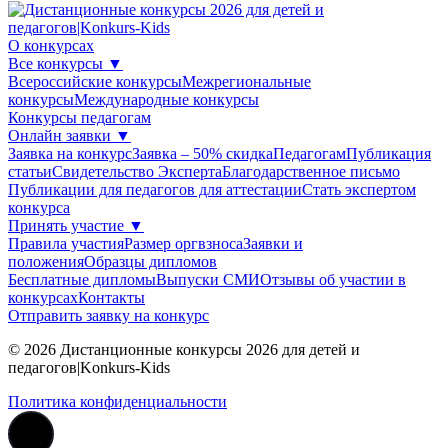
О конкурсах
Все конкурсы
▼
Всероссийские конкурсы
Межрегиональные
конкурсы
Международные конкурсы
Конкурсы педагогам
Онлайн заявки
▼
Заявка на конкурс
Заявка – 50% скидка
Педагогам
Публикация
статьи
Свидетельство Эксперта
Благодарcтвенное письмо
Публикации для педагогов для аттестации
Стать экспертом
конкурса
Принять участие
▼
Правила участия
Размер оргвзноса
Заявки и
положения
Образцы дипломов
Бесплатные дипломы
Выпуски СМИ
Отзывы об участии в
конкурсах
Контакты
Отправить заявку на конкурс
© 2026 Дистанционные конкурсы 2026 для детей и
педагогов|Konkurs-Kids
Политика конфиденциальности