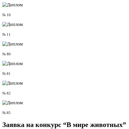
№ 10
№ 11
№ 80
№ 81
№ 82
№ 85
Заявка на
конкурс “В мире животных”