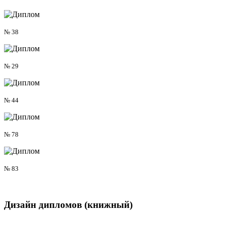
№ 38
№ 29
№ 44
№ 78
№ 83
Дизайн дипломов
(книжный)