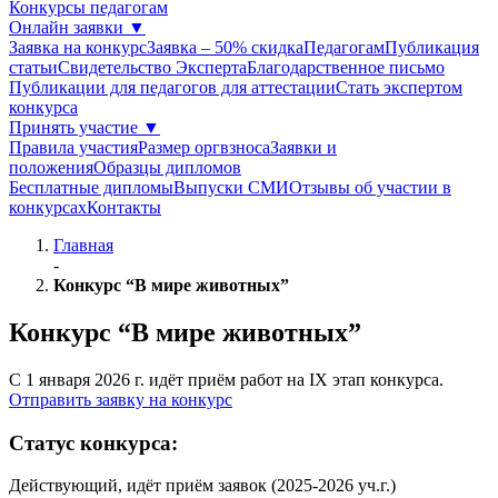
Конкурсы педагогам
Онлайн заявки
▼
Заявка на конкурс
Заявка – 50% скидка
Педагогам
Публикация
статьи
Свидетельство Эксперта
Благодарcтвенное письмо
Публикации для педагогов для аттестации
Стать экспертом
конкурса
Принять участие
▼
Правила участия
Размер оргвзноса
Заявки и
положения
Образцы дипломов
Бесплатные дипломы
Выпуски СМИ
Отзывы об участии в
конкурсах
Контакты
Главная
-
Конкурс “В мире животных”
Конкурс “В мире животных”
С 1 января 2026 г. идёт приём работ на IX этап конкурса.
Отправить заявку на конкурс
Статус
конкурса:
Действующий, идёт приём заявок (2025-2026 уч.г.)