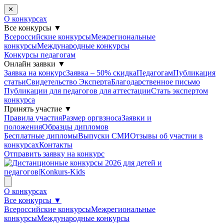
✕
О конкурсах
Все конкурсы
▼
Всероссийские конкурсы
Межрегиональные
конкурсы
Международные конкурсы
Конкурсы педагогам
Онлайн заявки
▼
Заявка на конкурс
Заявка – 50% скидка
Педагогам
Публикация
статьи
Свидетельство Эксперта
Благодарcтвенное письмо
Публикации для педагогов для аттестации
Стать экспертом
конкурса
Принять участие
▼
Правила участия
Размер оргвзноса
Заявки и
положения
Образцы дипломов
Бесплатные дипломы
Выпуски СМИ
Отзывы об участии в
конкурсах
Контакты
Отправить заявку на конкурс
О конкурсах
Все конкурсы
▼
Всероссийские конкурсы
Межрегиональные
конкурсы
Международные конкурсы