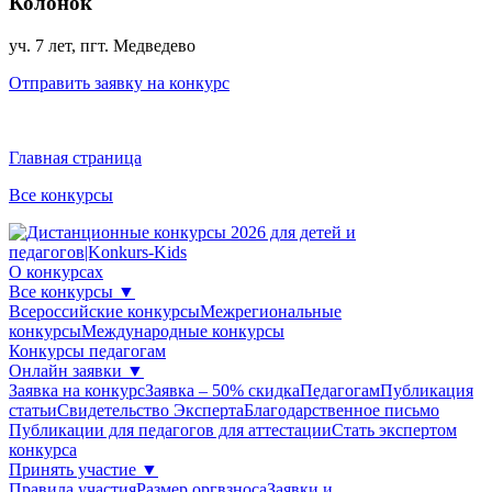
Колонок
уч. 7 лет, пгт. Медведево
Отправить заявку на конкурс
Главная страница
Все конкурсы
О конкурсах
Все конкурсы
▼
Всероссийские конкурсы
Межрегиональные
конкурсы
Международные конкурсы
Конкурсы педагогам
Онлайн заявки
▼
Заявка на конкурс
Заявка – 50% скидка
Педагогам
Публикация
статьи
Свидетельство Эксперта
Благодарcтвенное письмо
Публикации для педагогов для аттестации
Стать экспертом
конкурса
Принять участие
▼
Правила участия
Размер оргвзноса
Заявки и