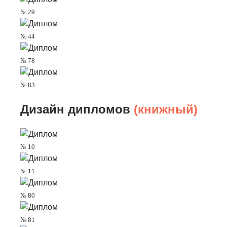
№ 29
№ 44
№ 78
№ 83
Дизайн дипломов
(книжный)
№ 10
№ 11
№ 80
№ 81