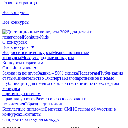
Главная страница
Все конкурсы
Все конкурсы
О конкурсах
Все конкурсы
▼
Всероссийские конкурсы
Межрегиональные
конкурсы
Международные конкурсы
Конкурсы педагогам
Онлайн заявки
▼
Заявка на конкурс
Заявка – 50% скидка
Педагогам
Публикация
статьи
Свидетельство Эксперта
Благодарcтвенное письмо
Публикации для педагогов для аттестации
Стать экспертом
конкурса
Принять участие
▼
Правила участия
Размер оргвзноса
Заявки и
положения
Образцы дипломов
Бесплатные дипломы
Выпуски СМИ
Отзывы об участии в
конкурсах
Контакты
Отправить заявку на конкурс