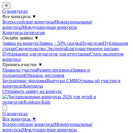
✕
О конкурсах
Все конкурсы
▼
Всероссийские конкурсы
Межрегиональные
конкурсы
Международные конкурсы
Конкурсы педагогам
Онлайн заявки
▼
Заявка на конкурс
Заявка – 50% скидка
Педагогам
Публикация
статьи
Свидетельство Эксперта
Благодарcтвенное письмо
Публикации для педагогов для аттестации
Стать экспертом
конкурса
Принять участие
▼
Правила участия
Размер оргвзноса
Заявки и
положения
Образцы дипломов
Бесплатные дипломы
Выпуски СМИ
Отзывы об участии в
конкурсах
Контакты
Отправить заявку на конкурс
О конкурсах
Все конкурсы
▼
Всероссийские конкурсы
Межрегиональные
конкурсы
Международные конкурсы