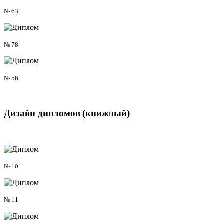
№ 63
№ 78
№ 56
Дизайн дипломов
(книжный)
№ 10
№ 11