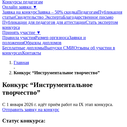
Конкурсы педагогам
Онлайн заявки
▼
Заявка на конкурс
Заявка – 50% скидка
Педагогам
Публикация
статьи
Свидетельство Эксперта
Благодарcтвенное письмо
Публикации для педагогов для аттестации
Стать экспертом
конкурса
Принять участие
▼
Правила участия
Размер оргвзноса
Заявки и
положения
Образцы дипломов
Бесплатные дипломы
Выпуски СМИ
Отзывы об участии в
конкурсах
Контакты
Главная
-
Конкурс “Инструментальное творчество”
Конкурс “Инструментальное
творчество”
С 1 января 2026 г. идёт приём работ на IX этап конкурса.
Отправить заявку на конкурс
Статус
конкурса: