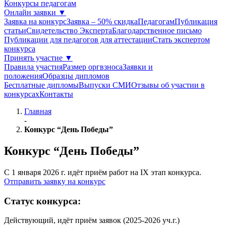
Конкурсы педагогам
Онлайн заявки
▼
Заявка на конкурс
Заявка – 50% скидка
Педагогам
Публикация
статьи
Свидетельство Эксперта
Благодарcтвенное письмо
Публикации для педагогов для аттестации
Стать экспертом
конкурса
Принять участие
▼
Правила участия
Размер оргвзноса
Заявки и
положения
Образцы дипломов
Бесплатные дипломы
Выпуски СМИ
Отзывы об участии в
конкурсах
Контакты
Главная
-
Конкурс “День Победы”
Конкурс “День Победы”
С 1 января 2026 г. идёт приём работ на IX этап конкурса.
Отправить заявку на конкурс
Статус
конкурса:
Действующий, идёт приём заявок (2025-2026 уч.г.)