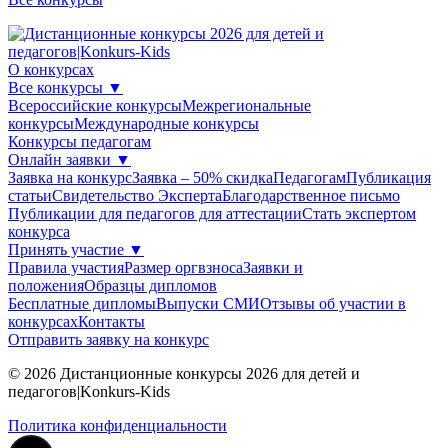
О конкурсах
Все конкурсы
▼
Всероссийские конкурсы
Межрегиональные
конкурсы
Международные конкурсы
Конкурсы педагогам
Онлайн заявки
▼
Заявка на конкурс
Заявка – 50% скидка
Педагогам
Публикация
статьи
Свидетельство Эксперта
Благодарcтвенное письмо
Публикации для педагогов для аттестации
Стать экспертом
конкурса
Принять участие
▼
Правила участия
Размер оргвзноса
Заявки и
положения
Образцы дипломов
Бесплатные дипломы
Выпуски СМИ
Отзывы об участии в
конкурсах
Контакты
Отправить заявку на конкурс
© 2026 Дистанционные конкурсы 2026 для детей и
педагогов|Konkurs-Kids
Политика конфиденциальности