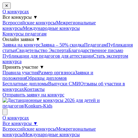
✕
О конкурсах
Все конкурсы
▼
Всероссийские конкурсы
Межрегиональные
конкурсы
Международные конкурсы
Конкурсы педагогам
Онлайн заявки
▼
Заявка на конкурс
Заявка – 50% скидка
Педагогам
Публикация
статьи
Свидетельство Эксперта
Благодарcтвенное письмо
Публикации для педагогов для аттестации
Стать экспертом
конкурса
Принять участие
▼
Правила участия
Размер оргвзноса
Заявки и
положения
Образцы дипломов
Бесплатные дипломы
Выпуски СМИ
Отзывы об участии в
конкурсах
Контакты
Отправить заявку на конкурс
О конкурсах
Все конкурсы
▼
Всероссийские конкурсы
Межрегиональные
конкурсы
Международные конкурсы