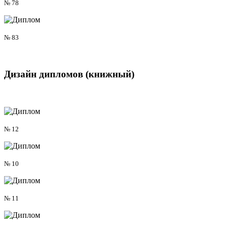
№ 78
№ 83
Дизайн дипломов
(книжный)
№ 12
№ 10
№ 11