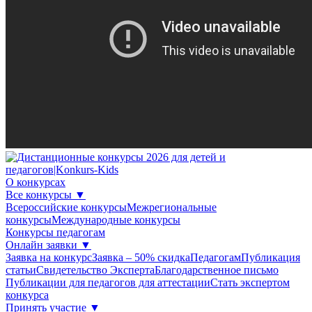
О конкурсах
Все конкурсы
▼
Всероссийские конкурсы
Межрегиональные
конкурсы
Международные конкурсы
Конкурсы педагогам
Онлайн заявки
▼
Заявка на конкурс
Заявка – 50% скидка
Педагогам
Публикация
статьи
Свидетельство Эксперта
Благодарcтвенное письмо
Публикации для педагогов для аттестации
Стать экспертом
конкурса
Принять участие
▼