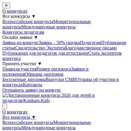
✕
О конкурсах
Все конкурсы
▼
Всероссийские конкурсы
Межрегиональные
конкурсы
Международные конкурсы
Конкурсы педагогам
Онлайн заявки
▼
Заявка на конкурс
Заявка – 50% скидка
Педагогам
Публикация
статьи
Свидетельство Эксперта
Благодарcтвенное письмо
Публикации для педагогов для аттестации
Стать экспертом
конкурса
Принять участие
▼
Правила участия
Размер оргвзноса
Заявки и
положения
Образцы дипломов
Бесплатные дипломы
Выпуски СМИ
Отзывы об участии в
конкурсах
Контакты
Отправить заявку на конкурс
О конкурсах
Все конкурсы
▼
Всероссийские конкурсы
Межрегиональные
конкурсы
Международные конкурсы