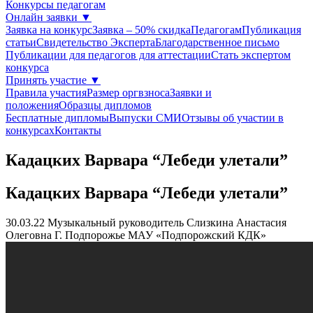
Конкурсы педагогам
Онлайн заявки
▼
Заявка на конкурс
Заявка – 50% скидка
Педагогам
Публикация
статьи
Свидетельство Эксперта
Благодарcтвенное письмо
Публикации для педагогов для аттестации
Стать экспертом
конкурса
Принять участие
▼
Правила участия
Размер оргвзноса
Заявки и
положения
Образцы дипломов
Бесплатные дипломы
Выпуски СМИ
Отзывы об участии в
конкурсах
Контакты
Кадацких Варвара “Лебеди улетали”
Кадацких Варвара “Лебеди улетали”
30.03.22
Музыкальный руководитель Слизкина Анастасия
Олеговна
Г. Подпорожье МАУ «Подпорожский КДК»