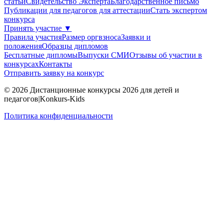
статьи
Свидетельство Эксперта
Благодарcтвенное письмо
Публикации для педагогов для аттестации
Стать экспертом
конкурса
Принять участие
▼
Правила участия
Размер оргвзноса
Заявки и
положения
Образцы дипломов
Бесплатные дипломы
Выпуски СМИ
Отзывы об участии в
конкурсах
Контакты
Отправить заявку на конкурс
© 2026 Дистанционные конкурсы 2026 для детей и
педагогов|Konkurs-Kids
Политика конфиденциальности