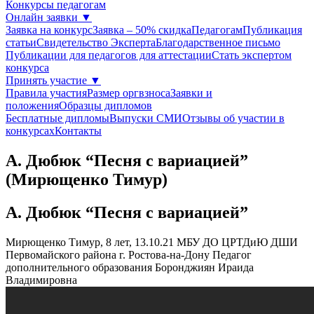
Конкурсы педагогам
Онлайн заявки
▼
Заявка на конкурс
Заявка – 50% скидка
Педагогам
Публикация
статьи
Свидетельство Эксперта
Благодарcтвенное письмо
Публикации для педагогов для аттестации
Стать экспертом
конкурса
Принять участие
▼
Правила участия
Размер оргвзноса
Заявки и
положения
Образцы дипломов
Бесплатные дипломы
Выпуски СМИ
Отзывы об участии в
конкурсах
Контакты
А. Дюбюк “Песня с вариацией”
(Мирющенко Тимур)
А. Дюбюк “Песня с вариацией”
Мирющенко Тимур, 8 лет, 13.10.21
МБУ ДО ЦРТДиЮ ДШИ
Первомайского района г. Ростова-на-Дону
Педагог
дополнительного образования Боронджиян Ираида
Владимировна