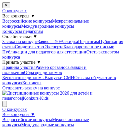
✕
О конкурсах
Все конкурсы
▼
Всероссийские конкурсы
Межрегиональные
конкурсы
Международные конкурсы
Конкурсы педагогам
Онлайн заявки
▼
Заявка на конкурс
Заявка – 50% скидка
Педагогам
Публикация
статьи
Свидетельство Эксперта
Благодарcтвенное письмо
Публикации для педагогов для аттестации
Стать экспертом
конкурса
Принять участие
▼
Правила участия
Размер оргвзноса
Заявки и
положения
Образцы дипломов
Бесплатные дипломы
Выпуски СМИ
Отзывы об участии в
конкурсах
Контакты
Отправить заявку на конкурс
О конкурсах
Все конкурсы
▼
Всероссийские конкурсы
Межрегиональные
конкурсы
Международные конкурсы