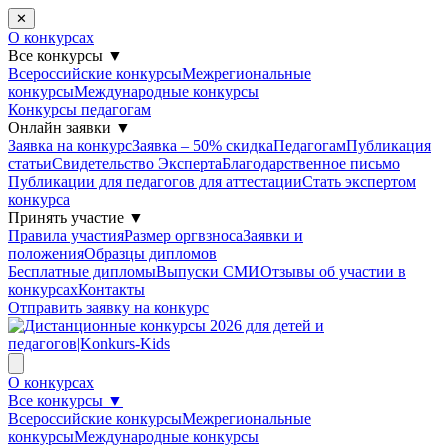
✕
О конкурсах
Все конкурсы
▼
Всероссийские конкурсы
Межрегиональные
конкурсы
Международные конкурсы
Конкурсы педагогам
Онлайн заявки
▼
Заявка на конкурс
Заявка – 50% скидка
Педагогам
Публикация
статьи
Свидетельство Эксперта
Благодарcтвенное письмо
Публикации для педагогов для аттестации
Стать экспертом
конкурса
Принять участие
▼
Правила участия
Размер оргвзноса
Заявки и
положения
Образцы дипломов
Бесплатные дипломы
Выпуски СМИ
Отзывы об участии в
конкурсах
Контакты
Отправить заявку на конкурс
О конкурсах
Все конкурсы
▼
Всероссийские конкурсы
Межрегиональные
конкурсы
Международные конкурсы