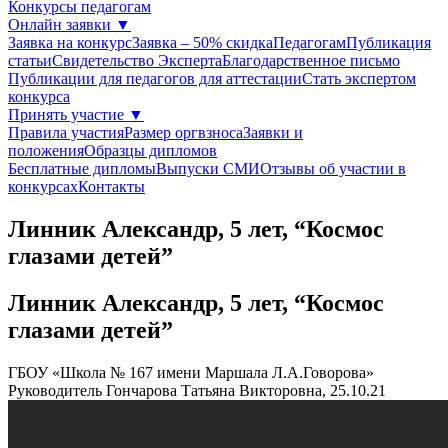
Конкурсы педагогам
Онлайн заявки
▼
Заявка на конкурс
Заявка – 50% скидка
Педагогам
Публикация
статьи
Свидетельство Эксперта
Благодарcтвенное письмо
Публикации для педагогов для аттестации
Стать экспертом
конкурса
Принять участие
▼
Правила участия
Размер оргвзноса
Заявки и
положения
Образцы дипломов
Бесплатные дипломы
Выпуски СМИ
Отзывы об участии в
конкурсах
Контакты
Линник Александр, 5 лет, “Космос
глазами детей”
Линник Александр, 5 лет, “Космос
глазами детей”
ГБОУ «Школа № 167 имени Маршала Л.А.Говорова»
Руководитель Гончарова Татьяна Викторовна, 25.10.21