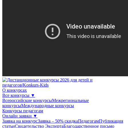
О конкурсах
Все конкурсы
▼
Всероссийские конкурсы
Межрегиональные
конкурсы
Международные конкурсы
Конкурсы педагогам
Онлайн заявки
▼
Заявка на конкурс
Заявка – 50% скидка
Педагогам
Публикация
статьи
Свидетельство Эксперта
Благодарcтвенное письмо