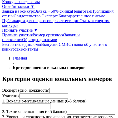
Конкурсы педагогам
Онлайн заявки
▼
Заявка на конкурс
Заявка – 50% скидка
Педагогам
Публикация
статьи
Свидетельство Эксперта
Благодарcтвенное письмо
Публикации для педагогов для аттестации
Стать экспертом
конкурса
Принять участие
▼
Правила участия
Размер оргвзноса
Заявки и
положения
Образцы дипломов
Бесплатные дипломы
Выпуски СМИ
Отзывы об участии в
конкурсах
Контакты
Главная
-
Критерии оценки вокальных номеров
Критерии оценки вокальных номеров
Эксперт (фио, должность)
Участник
1. Вокально-музыкальные данные (0-5 баллов)
2. Техника исполнения (0-5 баллов)
3. Уровень и сложность произведения, соответствие возрасту