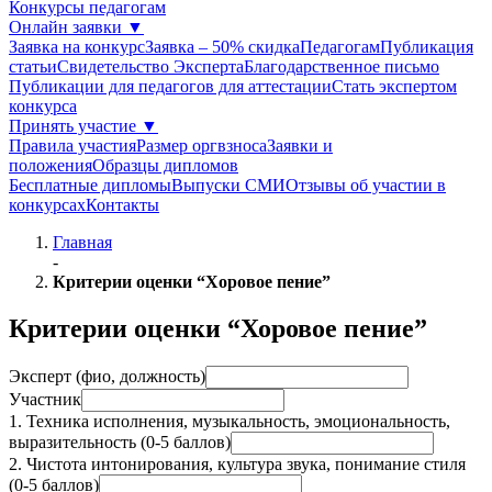
Конкурсы педагогам
Онлайн заявки
▼
Заявка на конкурс
Заявка – 50% скидка
Педагогам
Публикация
статьи
Свидетельство Эксперта
Благодарcтвенное письмо
Публикации для педагогов для аттестации
Стать экспертом
конкурса
Принять участие
▼
Правила участия
Размер оргвзноса
Заявки и
положения
Образцы дипломов
Бесплатные дипломы
Выпуски СМИ
Отзывы об участии в
конкурсах
Контакты
Главная
-
Критерии оценки “Хоровое пение”
Критерии оценки “Хоровое пение”
Эксперт (фио, должность)
Участник
1. Техника исполнения, музыкальность, эмоциональность,
выразительность (0-5 баллов)
2. Чистота интонирования, культура звука, понимание стиля
(0-5 баллов)