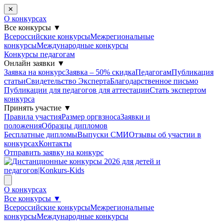
✕
О конкурсах
Все конкурсы
▼
Всероссийские конкурсы
Межрегиональные
конкурсы
Международные конкурсы
Конкурсы педагогам
Онлайн заявки
▼
Заявка на конкурс
Заявка – 50% скидка
Педагогам
Публикация
статьи
Свидетельство Эксперта
Благодарcтвенное письмо
Публикации для педагогов для аттестации
Стать экспертом
конкурса
Принять участие
▼
Правила участия
Размер оргвзноса
Заявки и
положения
Образцы дипломов
Бесплатные дипломы
Выпуски СМИ
Отзывы об участии в
конкурсах
Контакты
Отправить заявку на конкурс
О конкурсах
Все конкурсы
▼
Всероссийские конкурсы
Межрегиональные
конкурсы
Международные конкурсы