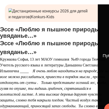
Эссе «Люблю я пышное природы
увяданье…»
Эссе «Люблю я пышное природы
увяданье…»
Пу
Кружкова Софья, 13 лет
МАОУ гимназия №49 города Тюмени
Учитель русского языка и литературы Даньшина Светлана
Ильинична
____
Я очень люблю находиться на природе, где на
воле можно расслабиться, привести в порядок мысли , просто
отдохнуть от суеты .
Только представьте осенний лес, когда,
гуляя по опушке, ты видишь грибочек, спрятавшийся в
золотистой листве. А эти высокие деревья даруют чувство
защиты, словно тебя накрыли пледом. Чистый воздух такой
одурманивающий, приносящий запах свободы. Ты словно в своем