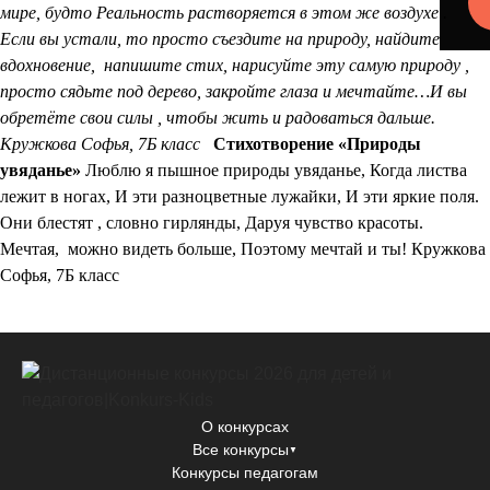
мире, будто Реальность растворяется в этом же воздухе .
Если вы устали, то просто съездите на природу, найдите
вдохновение, напишите стих,
нарисуйте эту самую природу ,
просто сядьте под дерево, закройте глаза и мечтайте…И вы
обретёте свои силы , чтобы жить и радоваться дальше.
Кружкова Софья, 7Б класс
Стихотворение «Природы
увяданье»
Люблю я пышное природы увяданье,
Когда листва
лежит в ногах,
И эти разноцветные лужайки,
И эти яркие поля.
Они блестят , словно гирлянды,
Даруя чувство красоты.
Мечтая, можно видеть больше,
Поэтому мечтай и ты!
Кружкова
Софья, 7Б класс
О конкурсах
Все конкурсы
▼
Конкурсы педагогам